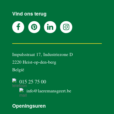
AANPAK
Vind ons terug
REALISATIES
BLOG
OVER ONS
Impulsstraat 17, Industriezone D
2220 Heist-op-den-berg
België
VACATURES
015 25 75 00
CONTACT
info@laeremansgeert.be
Openingsuren