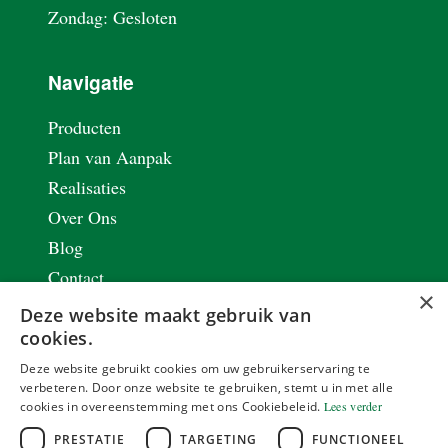
Zondag: Gesloten
Navigatie
Producten
Plan van Aanpak
Realisaties
Over Ons
Blog
Contact
×
Vacatures
Deze website maakt gebruik van
Privacy & Cookie Policy
cookies.
Renovaties met staal
Deze website gebruikt cookies om uw gebruikerservaring te
verbeteren. Door onze website te gebruiken, stemt u in met alle
Stalen schrijnwerk
cookies in overeenstemming met ons Cookiebeleid.
Lees verder
Lasbedrijf
PRESTATIE
TARGETING
FUNCTIONEEL