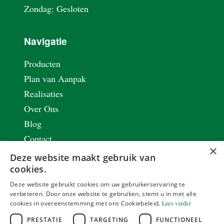
Zondag: Gesloten
Navigatie
Producten
Plan van Aanpak
Realisaties
Over Ons
Blog
Contact
×
Vacatures
Deze website maakt gebruik van
Privacy & Cookie Policy
cookies.
Renovaties met staal
Deze website gebruikt cookies om uw gebruikerservaring te
verbeteren. Door onze website te gebruiken, stemt u in met alle
Stalen schrijnwerk
cookies in overeenstemming met ons Cookiebeleid.
Lees verder
Lasbedrijf
PRESTATIE
TARGETING
FUNCTIONEEL