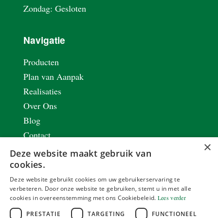
Zondag: Gesloten
Navigatie
Producten
Plan van Aanpak
Realisaties
Over Ons
Blog
Contact
×
Vacatures
Deze website maakt gebruik van
Privacy & Cookie Policy
cookies.
Renovaties met staal
Deze website gebruikt cookies om uw gebruikerservaring te
verbeteren. Door onze website te gebruiken, stemt u in met alle
Stalen schrijnwerk
cookies in overeenstemming met ons Cookiebeleid.
Lees verder
Lasbedrijf
PRESTATIE
TARGETING
FUNCTIONEEL